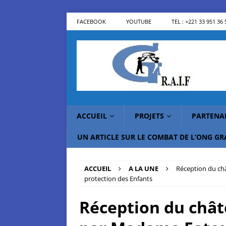
FACEBOOK
YOUTUBE
TEL : +221 33 951 36 
ACCUEIL
PROJETS
PARTENA
UN ARTICLE SUR LE COMBAT DE L’ONG G
ACCUEIL
A LA UNE
Réception du ch
protection des Enfants
Réception du châ