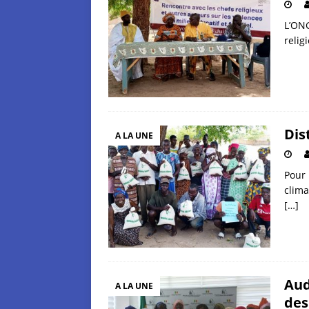
L’ONG
relig
Dis
A LA UNE
Pour 
clima
[…]
Aud
A LA UNE
des