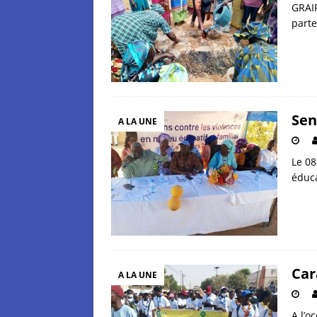
GRAIF
parte
Sen
A LA UNE
Le 08
éduca
Car
A LA UNE
A l’o