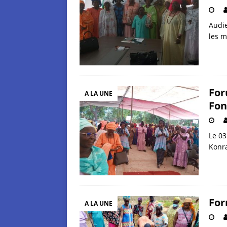
Audie
les 
For
A LA UNE
Fon
Le 03
Konr
For
A LA UNE