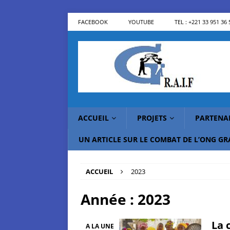
FACEBOOK
YOUTUBE
TEL : +221 33 951 36 
ACCUEIL
PROJETS
PARTENA
UN ARTICLE SUR LE COMBAT DE L’ONG G
ACCUEIL
2023
Année :
2023
La 
A LA UNE