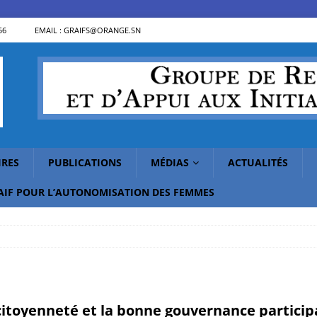
56
EMAIL : GRAIFS@ORANGE.SN
IRES
PUBLICATIONS
MÉDIAS
ACTUALITÉS
RAIF POUR L’AUTONOMISATION DES FEMMES
citoyenneté et la bonne gouvernance partici