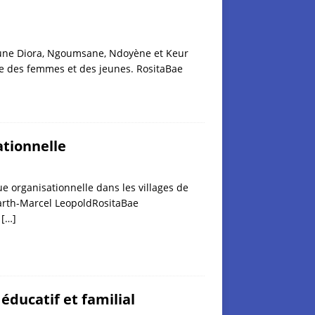
aoune Diora, Ngoumsane, Ndoyène et Keur
ve des femmes et des jeunes. RositaBae
tionnelle
e organisationnelle dans les villages de
arth-Marcel LeopoldRositaBae
f
[…]
éducatif et familial