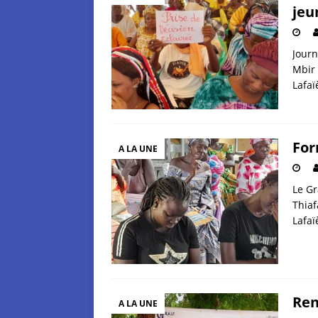
jeu
Journ
Mbir 
Lafa
For
A LA UNE
Le Gr
Thiaf
Lafa
Ren
A LA UNE