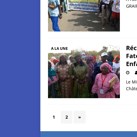
GRAIF
Réc
A LA UNE
Fat
Enf
Le Mi
Châte
1
2
»