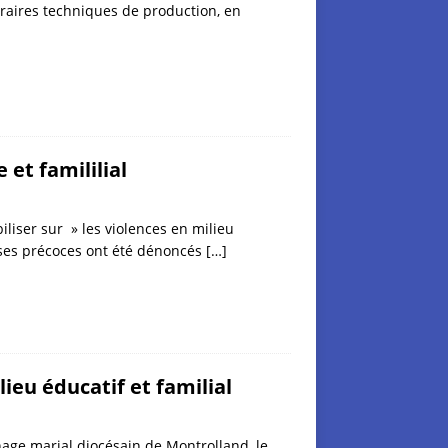
éraires techniques de production, en
 et famililial
liser sur » les violences en milieu
esses précoces ont été dénoncés
[…]
ieu éducatif et familial
nage marial diocésain de Montrolland, le