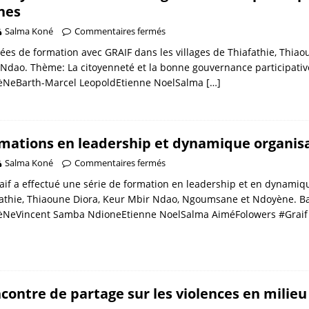
nes
Salma Koné
Commentaires fermés
ées de formation avec GRAIF dans les villages de Thiafathie, Thi
Ndao. Thème: La citoyenneté et la bonne gouvernance participati
ïèNeBarth-Marcel LeopoldEtienne NoelSalma
[…]
mations en leadership et dynamique organisa
Salma Koné
Commentaires fermés
aif a effectué une série de formation en leadership et en dynamiqu
athie, Thiaoune Diora, Keur Mbir Ndao, Ngoumsane et Ndoyène. B
ïèNeVincent Samba NdioneEtienne NoelSalma AiméFolowers #Grai
contre de partage sur les violences en milieu 