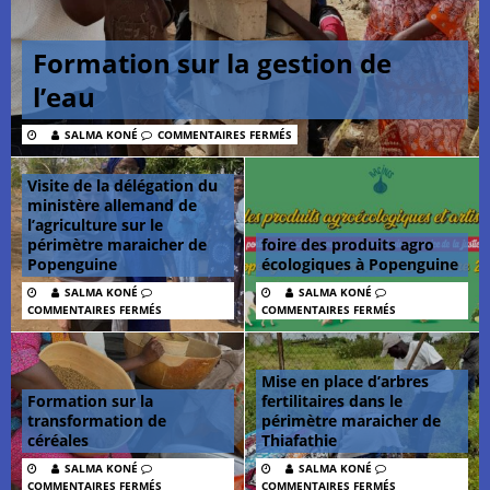
Formation sur la gestion de
l’eau
SALMA KONÉ
COMMENTAIRES FERMÉS
Visite de la délégation du
ministère allemand de
l’agriculture sur le
périmètre maraicher de
foire des produits agro
Popenguine
écologiques à Popenguine
SALMA KONÉ
SALMA KONÉ
COMMENTAIRES FERMÉS
COMMENTAIRES FERMÉS
Mise en place d’arbres
Formation sur la
fertilitaires dans le
transformation de
périmètre maraicher de
céréales
Thiafathie
SALMA KONÉ
SALMA KONÉ
COMMENTAIRES FERMÉS
COMMENTAIRES FERMÉS