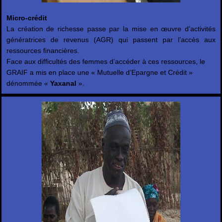
Micro-crédit
La création de richesse passe par la mise en œuvre d’activités
génératrices de revenus (AGR) qui passent par l’accès aux
ressources financières.
Face aux difficultés des femmes d’accéder à ces ressources, le
GRAIF a mis en place une « Mutuelle d’Epargne et Crédit »
dénommée «
Yaxanal
».