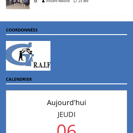
Vincent Ndione
23 369
COORDONNÉES
CALENDRIER
Aujourd'hui
JEUDI
06