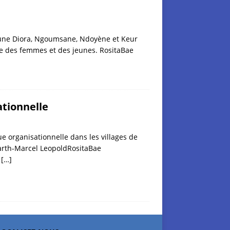
aoune Diora, Ngoumsane, Ndoyène et Keur
ve des femmes et des jeunes. RositaBae
tionnelle
e organisationnelle dans les villages de
arth-Marcel LeopoldRositaBae
f
[…]