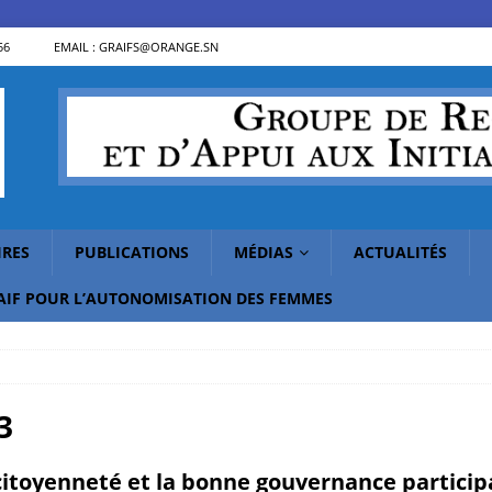
56
EMAIL : GRAIFS@ORANGE.SN
IRES
PUBLICATIONS
MÉDIAS
ACTUALITÉS
RAIF POUR L’AUTONOMISATION DES FEMMES
3
citoyenneté et la bonne gouvernance partici