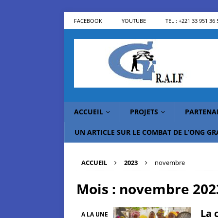
FACEBOOK
YOUTUBE
TEL : +221 33 951 36 
ACCUEIL
PROJETS
PARTENA
UN ARTICLE SUR LE COMBAT DE L’ONG G
ACCUEIL
2023
novembre
Mois :
novembre 202
La 
A LA UNE