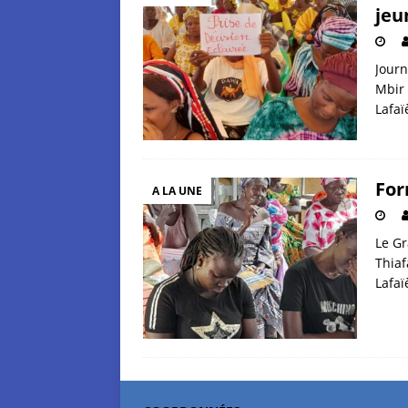
jeu
Journ
Mbir 
Lafa
For
A LA UNE
Le Gr
Thiaf
Lafa