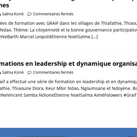
nes
Salma Koné
Commentaires fermés
ées de formation avec GRAIF dans les villages de Thiafathie, Thi
Ndao. Thème: La citoyenneté et la bonne gouvernance participati
ïèNeBarth-Marcel LeopoldEtienne NoelSalma
[…]
mations en leadership et dynamique organisa
Salma Koné
Commentaires fermés
aif a effectué une série de formation en leadership et en dynamiqu
athie, Thiaoune Diora, Keur Mbir Ndao, Ngoumsane et Ndoyène. B
ïèNeVincent Samba NdioneEtienne NoelSalma AiméFolowers #Grai